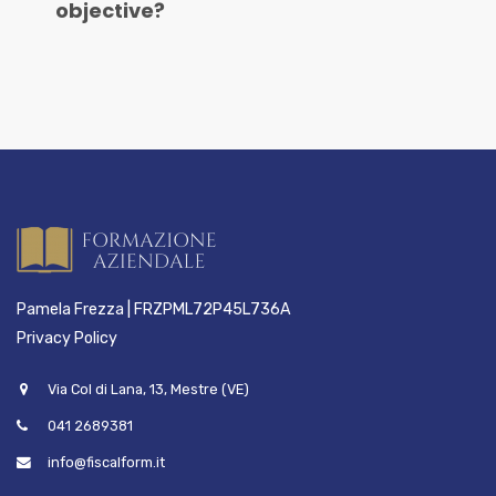
objective?
Pamela Frezza | FRZPML72P45L736A
Privacy Policy
Via Col di Lana, 13, Mestre (VE)
041 2689381
info@fiscalform.it